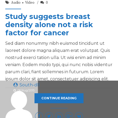
Audio
Video
0
Study suggests breast
density alone not a risk
factor for cancer
Sed diam nonummy nibh euismod tincidunt ut
laoreet dolore magna aliquam erat volutpat. Quis
nostrud exerci tation ulla. Ut wisi enim ad minim
veniam. Eodem modo typi, qui nunc nobis videntur
parum clari, fiant sollemnes in futurum. Lorem
ipsum dolor sit amet, consectetuer adipiscing elit.
South-dll
06/Aug/2015
CONTINUE READING