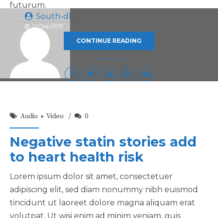
futurum.
South-dll
22/Sep/2015
CONTINUE READING
Audio
Video
0
Negative statin stories add
to heart health risk
Lorem ipsum dolor sit amet, consectetuer
adipiscing elit, sed diam nonummy nibh euismod
tincidunt ut laoreet dolore magna aliquam erat
volutpat. Ut wisi enim ad minim veniam, quis