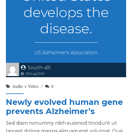
develops the
disease.
US Alzheimer's Association
South-dll
01/Aug/2015
Audio
Video
0
Newly evolved human gene
prevents Alzheimer’s
Sed diam nonummy nibh euismod tincidunt ut
laoreet dolore magna aliquam erat volutpat. Quis