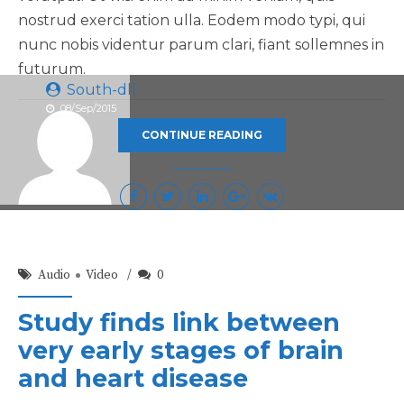
nostrud exerci tation ulla. Eodem modo typi, qui
nunc nobis videntur parum clari, fiant sollemnes in
futurum.
South-dll
08/Sep/2015
CONTINUE READING
Audio
Video
0
Study finds link between
very early stages of brain
and heart disease