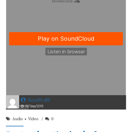
South-dll
01/Sep/2015
Audio
Video
0