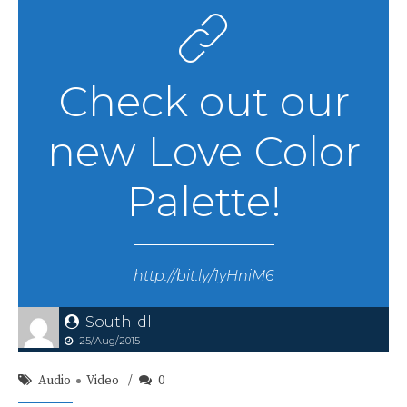
Check out our
new Love Color
Palette!
http://bit.ly/1yHniM6
South-dll
25/Aug/2015
Audio
Video
0